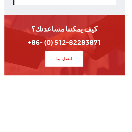
كيف يمكننا مساعدتك؟
+86- (0) 512-82283871
اتصل بنا