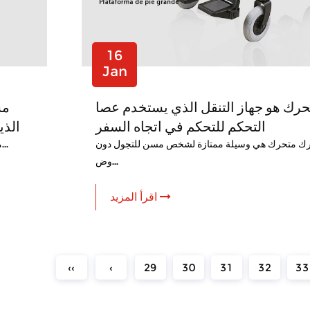
16
Jan
ك هو جهاز التنقل الذي يستخدم عصا
التحكم للتحكم في اتجاه السفر
الذي
رك متحرك هي وسيلة ممتازة لشخص مسن للتجول دون
تعد سيارة Scooter Electric مساعدة مثالية للتنقل لأولئك الذين لديهم ال...
وض...
اقرأ المزيد
‹‹
‹
29
30
31
32
33