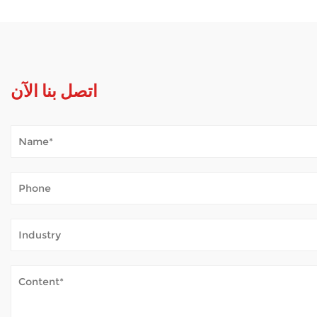
اتصل بنا الآن
كيف يتعامل سكوتر التنقل مع الطقس الخارجي؟
Jan 02, 2026
و الاستمتاع بالحديقة، أو مجرد الحصول على الهواء النقي — دون تعب مستمر.
عندما يتم استخدام السكوتر في الهواء الطلق بانتظام، ف...
كيف تضمن الكراسي المتحركة الكهربائية السلامة؟
Dec 31, 2025
توفر الكراسي المتحركة الكهربائية مساعدة بالغة الأهمية لأولئك الذين يعانون من قيود على الحركة، مما يمكنهم من التنقل في منازلهم ومجتمعاتهم وخارجها مع زيادة الاعتماد على الذات. باعتبارها موثوقة الشركة المصنعة للكراسي المتحركة بالجملة ، نحن نركز على التصميم
المتعمد الذي يدمج الضمانات، و...