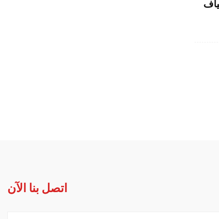
ياف
S70D بالإضافة إلى سعر المصنع 13
بوصة 24V 1000W سكوتر كهربائي
الدرا
قابلة للطي بأربعة عجلة دراجة
بخارية قوية مع مقعد
اتصل بنا الآن