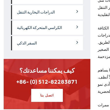
يات مثل
 التنقل
الدراجات البخارية التنقل
الكراسي المتحركة الكهربائية
الكثافة
لدراجات
الطريق.
السفر الذكي
 الصغير
كيف يمكننا مساعدتك؟
ا يساهم
ً أنظف.
+86- (0) 512-82283871
أدى نمو
اتصل بنا
ء ممرات