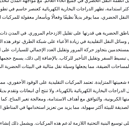
يل أنظمة النقل الحضري في جميع أنحاء العالم. مع مواجهة المدن لتحد
أكثر استدامة، تظهر الدراجات البخارية الكهربائية كعنصر حاسم في تطور
لمناطق الحضرية هي قدرتها على تقليل الازدحام المروري. في المدن ذات 
هم وسائل النقل التقليدية في زيادة الأعباء على شبكة الطرق. توفر هذه ا
مستخدمين بتجاوز حركة المرور وتقليل العدد الإجمالي للسيارات على 
بسيط السفر وتقليل التأخير للركاب. بالإضافة إلى ذلك، يسمح حجمها
راء شعبيتها المتزايدة. تعتمد المركبات التقليدية على الوقود الأحفوري، مم
لدراجات البخارية الكهربائية بالكهرباء، ولا تنتج أي انبعاثات وتقدم بديلا
ها الكربونية، والتوافق مع أهداف الاستدامة، ومعالجة تغير المناخ. كما 
 على توسيع البنية التحتية اللازمة لدعم هذه المركبات. ويشمل ذلك إنشا