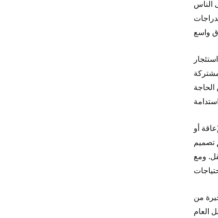
 الناس
لدراجات
استئجار
مشتركة
 الحاجة
عاقة أو
م تصميم
قل. ومع
خيرة من
ل العام