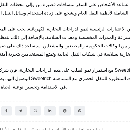
ً، حيث تساعد الأشخاص على السفر لمسافات قصيرة من وإلى محطات النقل
لاعتبارات الرئيسية لنمو الدراجات البخارية الكهربائية. يجب على المد
لسرعة والممرات المخصصة ومعدات السلامة. بالإضافة إلى ذلك، لتعظيم
مر بين الوكالات الحكومية والمصنعين والمشغلين. سيساعد ذلك على ض
مع استمرار نمو الطلب على هذه الدراجات البخارية، فإن شركات مثل Sweetrich هي الطريق لتوفير حلول تنقل عالية الجودة
الوصول إليها. يضمن نهج Sweetrich المبتكر لتصميم وتصنيع السكوتر أن تتمكن المدن من تلبية ال
في الاستدامة وتحسين نوعية الحياة لسكانها.
السابق:نصائح السلامة الأساسية لركوب سكوتر التنقل في الأماك