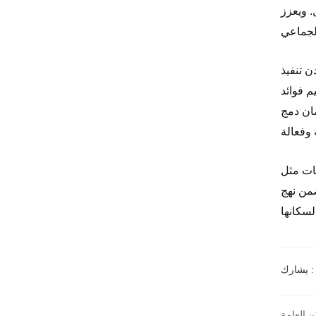
. ويعزز
ن تنفيذ
 فوائد
مان دمج
 وموثوقة ويمكن
احتياجات المتطورة للتنقل الحضري مع المساهمة
يشارك :
ن العامة