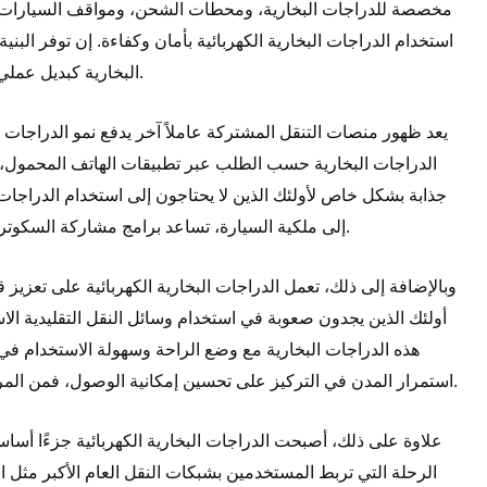
مخصصة للدراجات البخارية، ومحطات الشحن، ومواقف السيارات.
استخدام الدراجات البخارية الكهربائية بأمان وكفاءة. إن توفر الب
البخارية كبديل عملي لوسائل النقل الأخرى، مما يساهم في اعتماد هذه التكنولوجيا على نطاق واسع.
يعد ظهور منصات التنقل المشتركة عاملاً آخر يدفع نمو الدراجات 
الدراجات البخارية حسب الطلب عبر تطبيقات الهاتف المحمول، 
جذابة بشكل خاص لأولئك الذين لا يحتاجون إلى استخدام الدراجات 
إلى ملكية السيارة، تساعد برامج مشاركة السكوتر على تخفيف العبء على البنية التحتية الحضرية وتعزيز نظام نقل أكثر استدامة.
وبالإضافة إلى ذلك، تعمل الدراجات البخارية الكهربائية على تعزيز
أولئك الذين يجدون صعوبة في استخدام وسائل النقل التقليدية الاس
هذه الدراجات البخارية مع وضع الراحة وسهولة الاستخدام في 
استمرار المدن في التركيز على تحسين إمكانية الوصول، فمن المرجح أن ينمو الطلب على الدراجات البخارية الكهربائية التي تلبي هذه الاحتياجات.
علاوة على ذلك، أصبحت الدراجات البخارية الكهربائية جزءًا أساس
الرحلة التي تربط المستخدمين بشبكات النقل العام الأكبر مثل ا