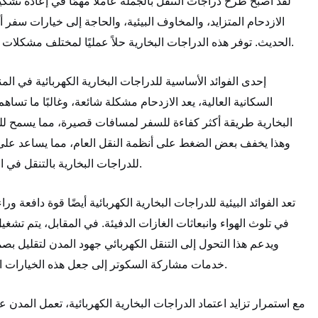
لقد أصبح طرح دراجات التنقل بالجملة عاملاً مهمًا في إعادة تشك
الازدحام المتزايد، والمخاوف البيئية، والحاجة إلى خيارات سفر 
الحديث. توفر هذه الدراجات البخارية حلاً عمليًا لمختلف مشكلات النقل الحضري، مما يوفر بديلاً نظيفًا وفعالًا وبأسعار معقولة للمركبات التقليدية.
إحدى الفوائد الأساسية للدراجات البخارية الكهربائية في ا
السكانية العالية، يعد الازدحام مشكلة شائعة، وغالبًا ما تسا
البخارية طريقة أكثر كفاءة للسفر لمسافات قصيرة، مما يسمح لل
وهذا يخفف بعض الضغط على أنظمة النقل العام، مما يساعد على ت
للدراجات البخارية بالتنقل في المساحات الضيقة، مما يجعلها وسيلة نقل مثالية في البيئات الحضرية المزدحمة.
تعد الفوائد البيئية للدراجات البخارية الكهربائية أيضًا قوة دافعة و
في تلوث الهواء وانبعاثات الغازات الدفيئة. في المقابل، يتم تشغيل ا
ويدعم هذا التحول إلى التنقل الكهربائي جهود المدن لتقليل بصمت
خدمات مشاركة السكوتر إلى جعل هذه الخيارات الصديقة للبيئة أكثر سهولة، مما يزيد من تعزيز استخدامها في المناطق الحضرية.
مع استمرار تزايد اعتماد الدراجات البخارية الكهربائية، تعمل المدن