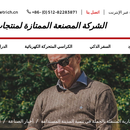
عبر الإنترنت
اتصل بنا
+86- (0) 512-82283871
trich.cn
الشركة المصنعة الممتازة لمنتجات
د
السفر الذكي
الكراسي المتحركة الكهربائية
الدرا
رية المتنقلة بالجملة في تنمية المدينة المستدامة
/
أخبار الصناعة
/
أ