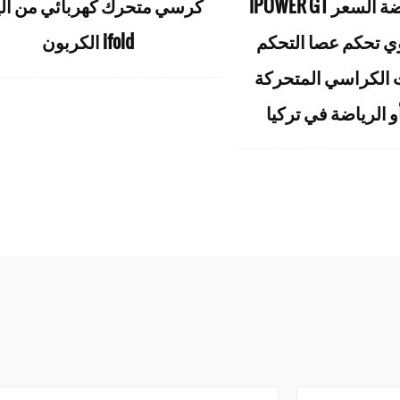
IPOWER GT عجلات منخفضة السعر
كرسي متحرك كهربائي من أل
 تحكم عصا التحكم
الكربون ifold
الكراسي المتحركة
أو الرياضة في تركيا