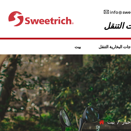
info@swee
 التنقل
جات البخارية التنقل
بيت
خبار
/
بيت